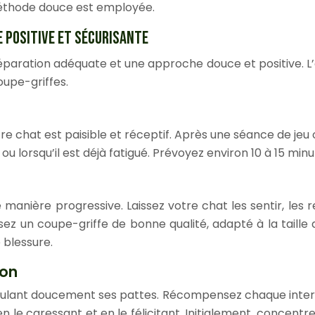
 méthode douce est employée.
E POSITIVE ET SÉCURISANTE
réparation adéquate et une approche douce et positive. L
oupe-griffes.
 chat est paisible et réceptif. Après une séance de jeu o
ou lorsqu’il est déjà fatigué. Prévoyez environ 10 à 15 min
de manière progressive. Laissez votre chat les sentir, les 
issez un coupe-griffe de bonne qualité, adapté à la taille
 blessure.
ion
lant doucement ses pattes. Récompensez chaque interacti
en le caressant et en le félicitant. Initialement, concent