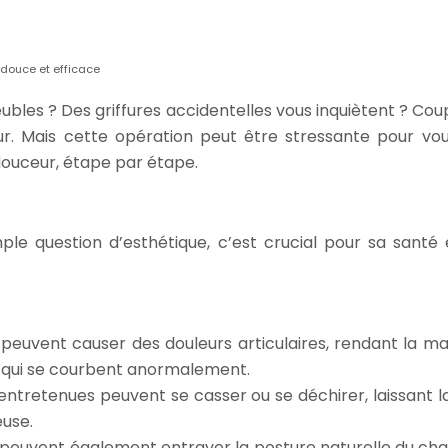
 douce et efficace
eubles ? Des griffures accidentelles vous inquiètent ? Coup
ur. Mais cette opération peut être stressante pour vo
douceur, étape par étape.
ple question d’esthétique, c’est crucial pour sa santé 
 peuvent causer des douleurs articulaires, rendant la mar
et qui se courbent anormalement.
 entretenues peuvent se casser ou se déchirer, laissant 
euse.
 peuvent également entraver la posture naturelle du cha